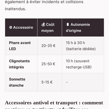
également à éviter incidents et collisions
inattendus.
💰 Coût
🔋 Autonomie
⚙️ Accessoire
moyen
d’origine
Phare avant
15 h à 30 h
20-35 €
LED
(batterie dédiée)
Clignotants
10 h (souvent
25-50 €
intégrés
recharge USB)
Sonnette
5-15 €
-
étanche
Accessoires antivol et transport : comment