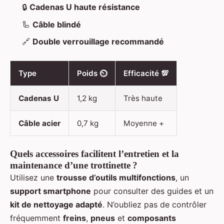
🔒
Cadenas U haute résistance
🦾
Câble blindé
🔗
Double verrouillage recommandé
Type
Poids ⏲️
Efficacité 💯
Cadenas U
1,2 kg
Très haute
Câble acier
0,7 kg
Moyenne +
Quels accessoires facilitent l’entretien et la
maintenance d’une trottinette ?
Utilisez une
trousse d’outils multifonctions
, un
support smartphone
pour consulter des guides et un
kit de nettoyage adapté
. N’oubliez pas de contrôler
fréquemment
freins
,
pneus
et
composants