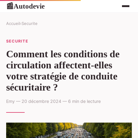
Autodevie
📰
Accueil
›
Securite
SECURITE
Comment les conditions de
circulation affectent-elles
votre stratégie de conduite
sécuritaire ?
Emy — 20 décembre 2024 — 6 min de lecture