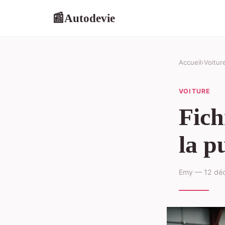
Autodevie
📰
Accueil
›
Voitur
VOITURE
Fich
la p
Emy — 12 déc