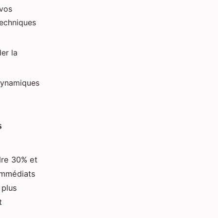
 vos
techniques
er la
 dynamiques
s
dre 30% et
immédiats
 plus
t