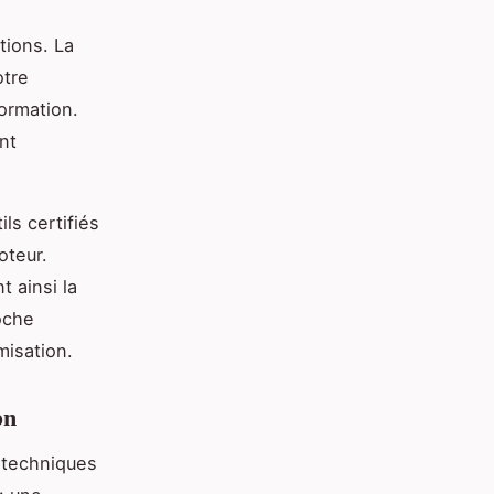
tions. La
otre
formation.
nt
ils certifiés
oteur.
 ainsi la
oche
misation.
on
 techniques