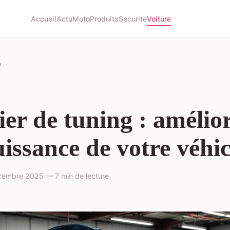
Accueil
Actu
Moto
Produits
Securite
Voiture
e
ier de tuning : amélio
uissance de votre véhi
embre 2025 — 7 min de lecture