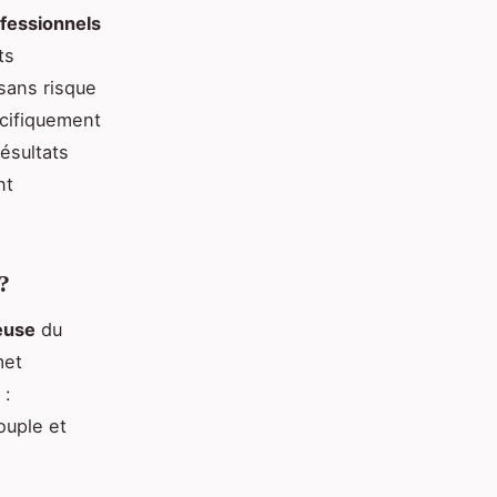
ofessionnels
ts
sans risque
cifiquement
ésultats
nt
?
euse
du
met
 :
ouple et