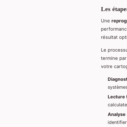
Les étape
Une
reprog
performance
résultat op
Le process
termine par
votre carto
Diagnosti
systèmes
Lecture 
calculat
Analyse
identifie