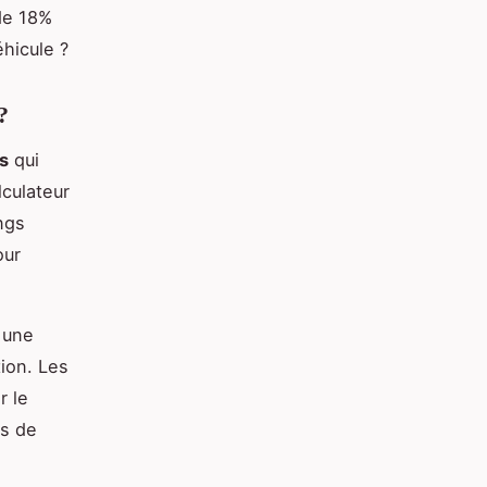
de 18%
éhicule ?
?
s
qui
culateur
ngs
our
 une
tion. Les
r le
es de