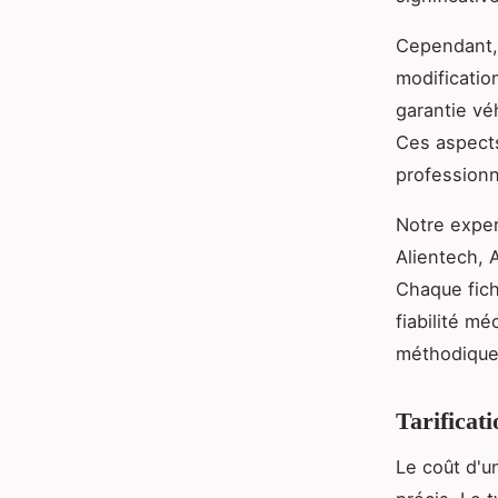
Cependant, 
modificatio
garantie vé
Ces aspect
professionn
Notre expe
Alientech, 
Chaque fich
fiabilité m
méthodique 
Tarificat
Le coût d'u