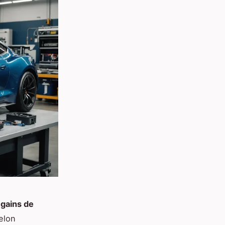
s
gains de
elon