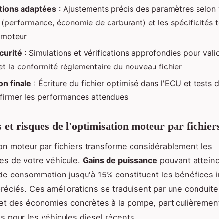
tions adaptées
: Ajustements précis des paramètres selon
s (performance, économie de carburant) et les spécificités 
 moteur
curité
: Simulations et vérifications approfondies pour valid
 et la conformité réglementaire du nouveau fichier
ion finale
: Écriture du fichier optimisé dans l'ECU et tests
firmer les performances attendues
 et risques de l'optimisation moteur par fichier
ion moteur par fichiers transforme considérablement les
es de votre véhicule.
Gains de puissance
pouvant attein
de consommation jusqu'à 15% constituent les bénéfices 
préciés. Ces améliorations se traduisent par une conduite
et des économies concrètes à la pompe, particulièremen
es pour les véhicules diesel récents.