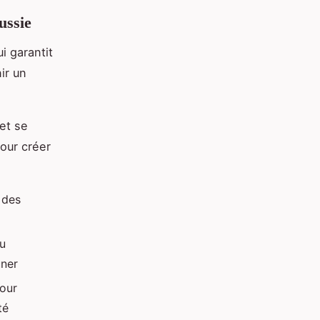
ussie
i garantit
ir un
et se
our créer
 des
du
uner
pour
té