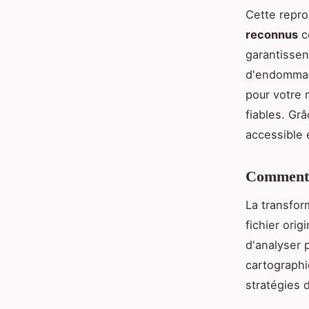
Cette repr
reconnus
c
garantissen
d'endommag
pour votre 
fiables. Gr
accessible 
Comment c
La transfor
fichier ori
d'analyser 
cartographi
stratégies 