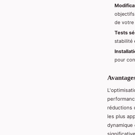
Modifica
objectif
de votre
Tests sé
stabilité
Installat
pour con
Avantages
L'optimisat
performanc
réductions 
les plus ap
dynamique 
significativ