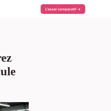
L'essai comparatif →
rez
cule