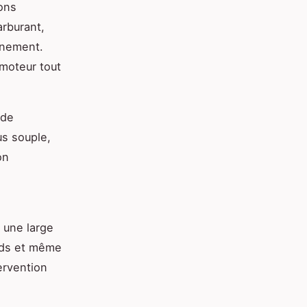
ions
arburant,
onnement.
 moteur tout
 de
us souple,
on
 une large
urds et même
ervention