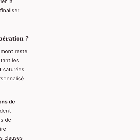
ier la
inaliser
pération ?
 amont reste
tant les
t saturées.
rsonnalisé
ons de
èdent
as de
ire
es clauses