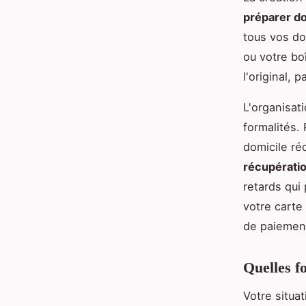
préparer do
tous vos do
ou votre bo
l'original, 
L'organisat
formalités. 
domicile ré
récupératio
retards qui
votre carte
de paiement
Quelles fo
Votre situa