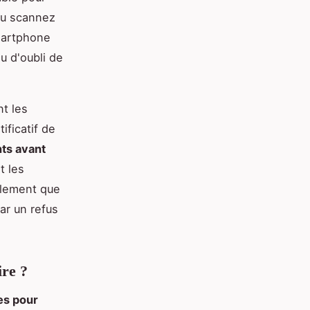
ou scannez
martphone
u d'oubli de
nt les
ificatif de
ts avant
t les
alement que
ar un refus
ire ?
es pour