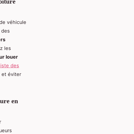
oiture
de véhicule
% des
ers
z les
ur louer
liste des
et éviter
ture en
r
ueurs