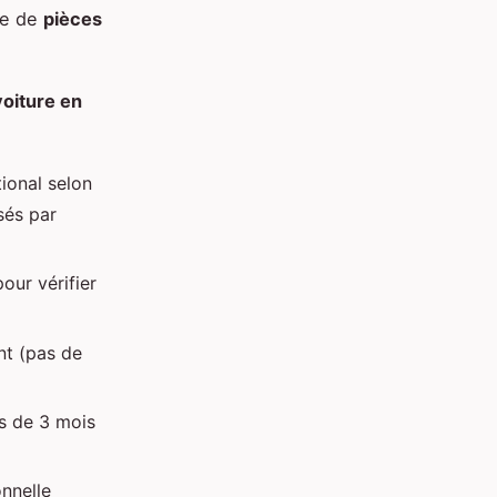
se de
pièces
voiture en
tional selon
sés par
our vérifier
nt (pas de
s de 3 mois
nnelle