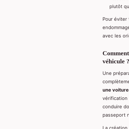
plutôt qu
Pour éviter
endommagé.
avec les or
Comment p
véhicule 
Une prépar
complèteme
une voiture
vérificatio
conduire do
passeport n
La création