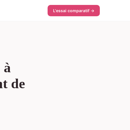
L'essai comparatif →
 à
t de