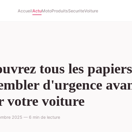
Accueil
Actu
Moto
Produits
Securite
Voiture
uvrez tous les papiers
embler d'urgence avan
r votre voiture
mbre 2025 — 6 min de lecture