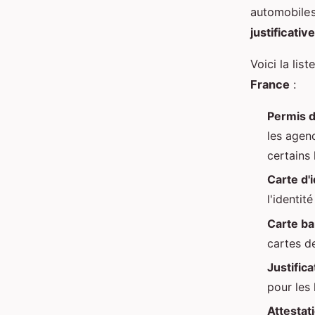
automobiles
justificati
Voici la lis
France
:
Permis d
les agen
certains
Carte d'
l'identit
Carte ba
cartes de
Justifica
pour les
Attestat