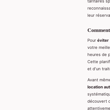
tarifaires s
reconnaissa
leur réserva
Comment é
Pour
éviter
votre meill
heures de p
Cette plani
et d'un tra
Avant même
location au
systématiqu
découvert o
attentiveme