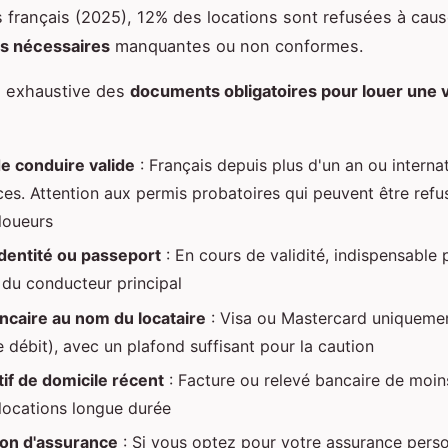
 français (2025), 12% des locations sont refusées à cau
ves nécessaires
manquantes ou non conformes.
te exhaustive des
documents obligatoires pour louer une 
e conduire valide
: Français depuis plus d'un an ou interna
ces. Attention aux permis probatoires qui peuvent être refu
 loueurs
identité ou passeport
: En cours de validité, indispensable p
é du conducteur principal
ncaire au nom du locataire
: Visa ou Mastercard uniqueme
 débit), avec un plafond suffisant pour la caution
tif de domicile récent
: Facture ou relevé bancaire de moin
 locations longue durée
ion d'assurance
: Si vous optez pour votre assurance perso