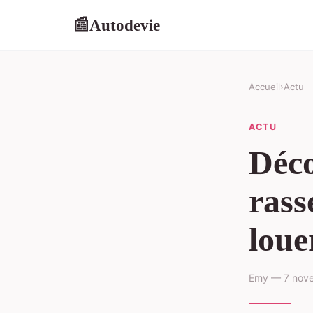
Autodevie
📰
Accueil
›
Actu
ACTU
Déco
rass
loue
Emy — 7 nove