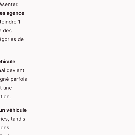
ésenter.
es agence
teindre 1
à des
tégories de
éhicule
nal devient
gné parfois
t une
tion.
un véhicule
ies, tandis
ions