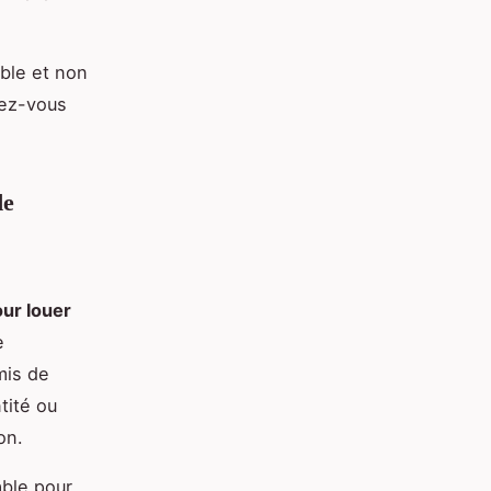
ible et non
tez-vous
de
our louer
e
mis de
tité ou
on.
able pour