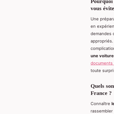
Pourquoi 
vous évit
Une prépara
en expérien
demandes d
appropriés.
complicatio
une voiture
documents 
toute surpr
Quels son
France ?
Connaître
l
rassembler 