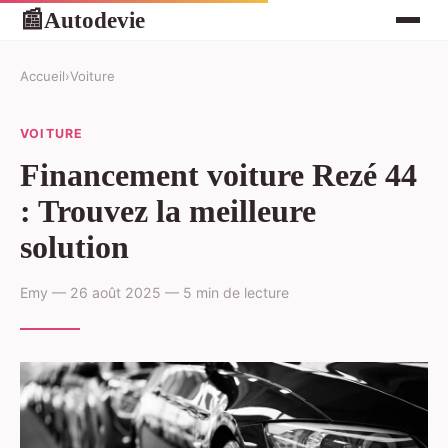
Autodevie
📰
Accueil
›
Voiture
VOITURE
Financement voiture Rezé 44
: Trouvez la meilleure
solution
Emy — 26 août 2025 — 5 min de lecture