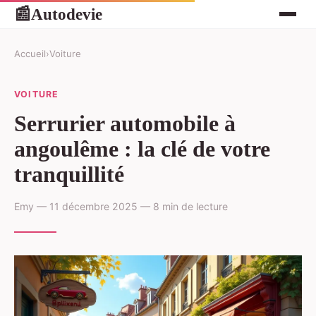
Autodevie
📰
Accueil
›
Voiture
VOITURE
Serrurier automobile à
angoulême : la clé de votre
tranquillité
Emy — 11 décembre 2025 — 8 min de lecture